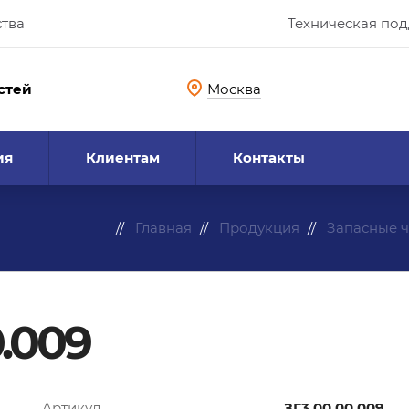
ства
Техническая по
стей
Москва
ия
Клиентам
Контакты
Главная
Продукция
Запасные ч
.009
Артикул
ЗГ3.00.00.009