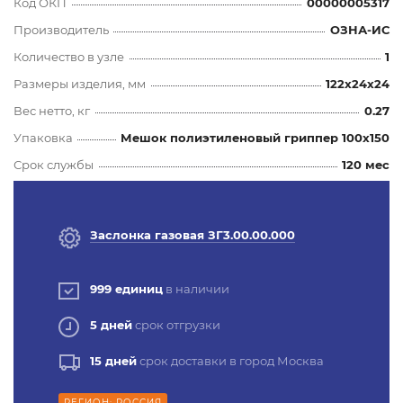
Код ОКП
00000005317
Производитель
ОЗНА-ИС
Количество в узле
1
Размеры изделия, мм
122x24x24
Вес нетто, кг
0.27
Упаковка
Мешок полиэтиленовый гриппер 100х150
Срок службы
120 мес
Заслонка газовая ЗГ3.00.00.000
999 единиц
в наличии
5 дней
срок отгрузки
15 дней
срок доставки в город Москва
РЕГИОН: РОССИЯ