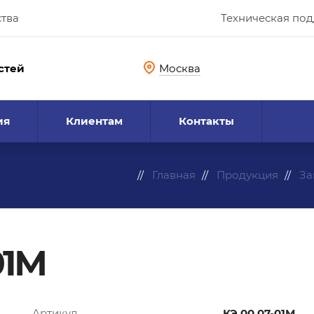
ства
Техническая по
стей
Москва
ия
Клиентам
Контакты
Главная
Продукция
За
01М
Артикул
КЭ.00.07-01М