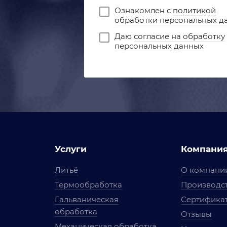
Ознакомлен с
политикой
обработки персональных д
Даю
согласие на обработку
персональных данных
Услуги
Компани
Литьё
О компани
Термообработка
Производст
Гальваническая
Сертифика
обработка
Отзывы
Механическая обработка