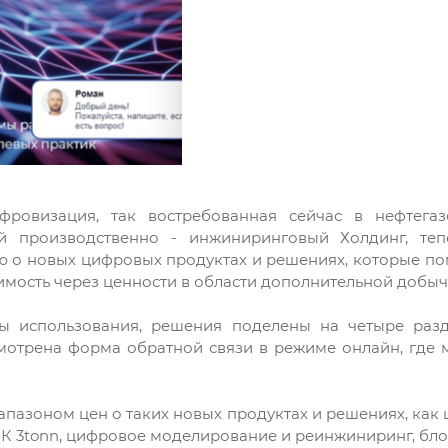
ровизация, так востребованная сейчас в нефтегаз
й производственно - инжиниринговый Холдинг, теп
 о новых цифровых продуктах и решениях, которые пом
имость через ценности в области дополнительной добы
ы использования, решения поделены на четыре разде
смотрена форма обратной связи в режиме онлайн, где
пазоном цен о таких новых продуктах и решениях, как
r ИВК 3tonn, цифровое моделирование и реинжиниринг, бл