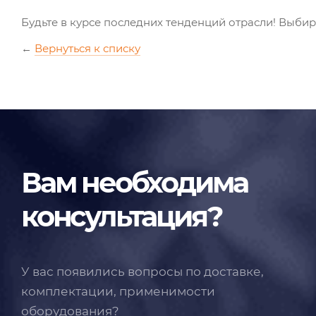
Будьте в курсе последних тенденций отрасли! Выби
←
Вернуться к списку
Вам необходима
консультация?
У вас появились вопросы по доставке,
комплектации, применимости
оборудования?