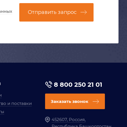
анных
Отправить запрос
я
8 800 250 21 01
и
Заказать звонок
во и поставки
ты
452607, Россия,
Республика Башкортостан,