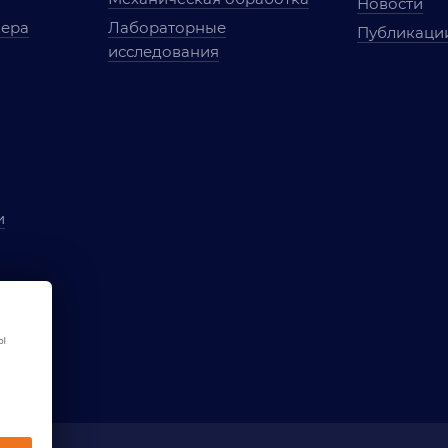
Новости
мера
Лабораторные
Публикаци
исследования
и
ы
чества
ы
ования