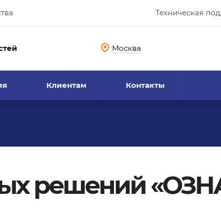
ства
Техническая по
стей
Москва
ия
Клиентам
Контакты
ых решений «ОЗНА