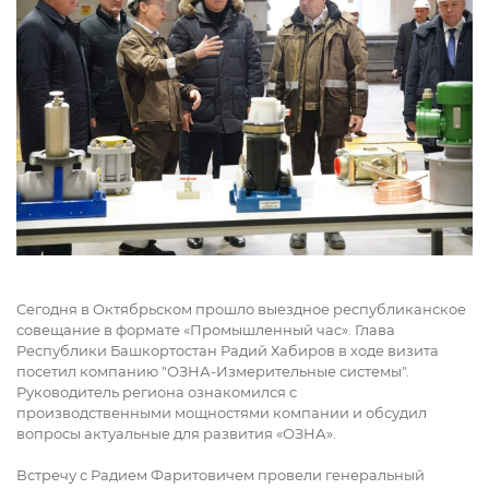
Сегодня в Октябрьском прошло выездное республиканское
совещание в формате «Промышленный час». Глава
Республики Башкортостан Радий Хабиров в ходе визита
посетил компанию "ОЗНА-Измерительные системы".
Руководитель региона ознакомился с
производственными мощностями компании и обсудил
вопросы актуальные для развития «ОЗНА».
Встречу с Радием Фаритовичем провели генеральный