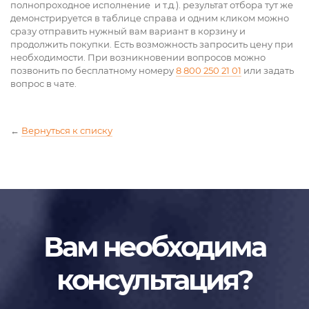
полнопроходное исполнение и т.д.). результат отбора тут же
демонстрируется в таблице справа и одним кликом можно
сразу отправить нужный вам вариант в корзину и
продолжить покупки. Есть возможность запросить цену при
необходимости. При возникновении вопросов можно
позвонить по бесплатному номеру
8 800 250 21 01
или задать
вопрос в чате.
←
Вернуться к списку
Вам необходима
консультация?