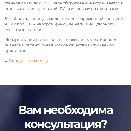
станков с ЧПУ до 40%. Новое оборудование встраивается в
поток создания ценностей (ПСЦ) и систему планирования.
Все оборудование укомплектовано современной системой
ЧПУ с большим набором функций, наличием удобного
пульта управления.
Модернизация производства повышает эффективность
бизнеса и гарантирует высокое качество выпускаемой
продукции.
←
Вернуться к списку
Вам необходима
консультация?