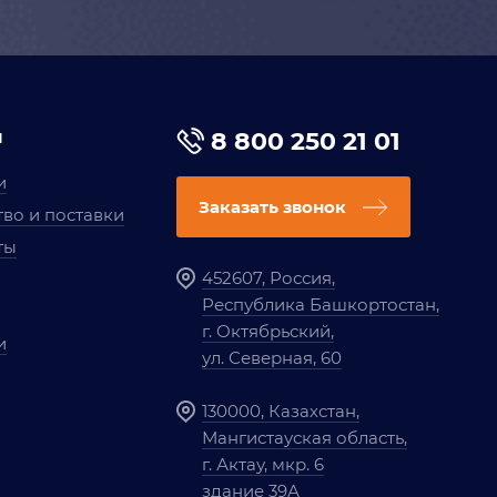
я
8 800 250 21 01
и
Заказать звонок
во и поставки
ты
452607, Россия,
Республика Башкортостан,
г. Октябрьский,
и
ул. Северная, 60
130000, Казахстан,
Мангистауская область,
г. Актау, мкр. 6
здание 39А