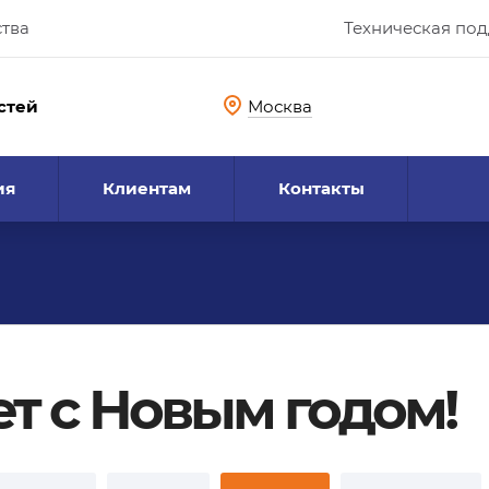
ства
Техническая по
стей
Москва
ия
Клиентам
Контакты
т с Новым годом!