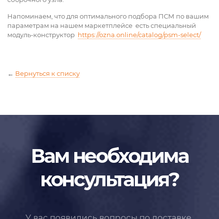
Напоминаем, что для оптимального подбора ПСМ по вашим
параметрам на нашем маркетплейсе есть специальный
модуль-конструктор
https://ozna.online/catalog/psm-select/
←
Вернуться к списку
Вам необходима
консультация?
У вас появились вопросы по доставке,