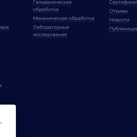
Гальваническая
Сертифика
обработка
Отзывы
Механическая обработка
Новости
мера
Лабораторные
Публикаци
исследования
и
ы
чества
ы
ования