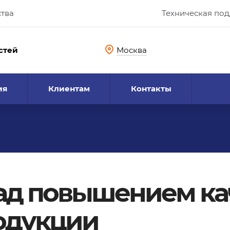
ства
Техническая по
стей
Москва
ия
Клиентам
Контакты
ад повышением ка
одукции