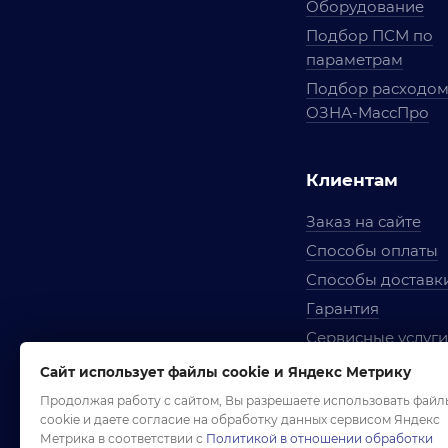
Оборудование
Подбор ПСМ по
параметрам
Подбор расходо
ОЗНА-МассПро
Клиентам
Заказ на сайте
Способы оплаты
Способы доставк
Гарантия
Сервисные услуги
Вопросы и ответ
Сайт использует файлы cookie и Яндекс Метрику
Условия сотрудни
Продолжая работу с сайтом, Вы разрешаете использовать файл
cookie и даете согласие на обработку данных сервисом Яндекс
Правила использ
Метрика в соответствии с
Политикой в отношении обработки