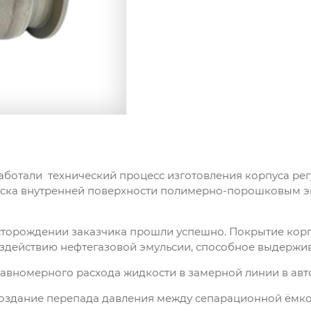
тали технический процесс изготовления корпуса регул
ка внутренней поверхности полимерно-порошковым эп
сторождении заказчика прошли успешно. Покрытие корп
здействию нефтегазовой эмульсии, способное выдержив
равномерного расхода жидкости в замерной линии в авт
создание перепада давления между сепарационной ёмк