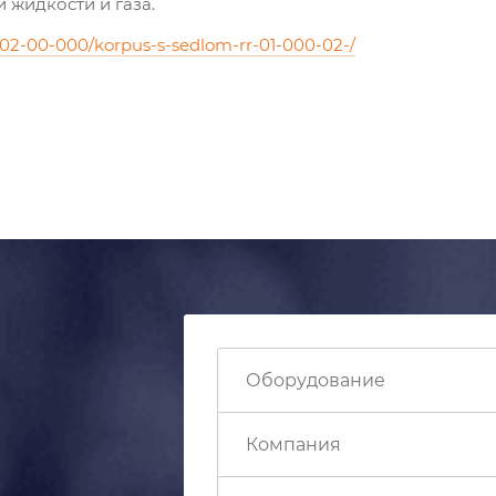
 жидкости и газа.
rr-02-00-000/korpus-s-sedlom-rr-01-000-02-/