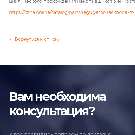
циклического прохождения накопившихся в ёмкости
https://ozna.online/catalog/parts/regulyator-raskhoda-
←
Вернуться к списку
Вам необходима
консультация?
У вас появились вопросы по доставке,