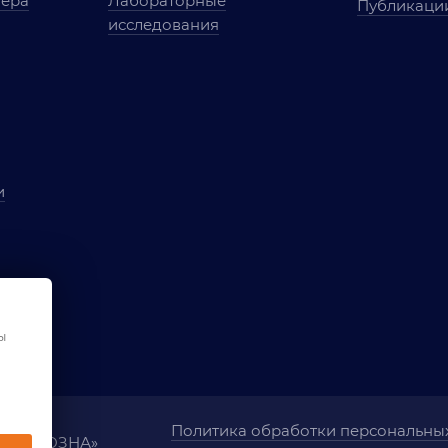
мера
Лабораторные
Публикаци
исследования
и
ы
чества
ования
ы
Политика обработки персональны
ания «ОЗНА»