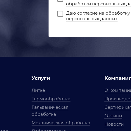
обработки персональных д
Даю
согласие на обработку
персональных данных
Услуги
Компани
Литьё
О компани
Термообработка
Производст
Гальваническая
Сертифика
обработка
Отзывы
Механическая обработка
Новости