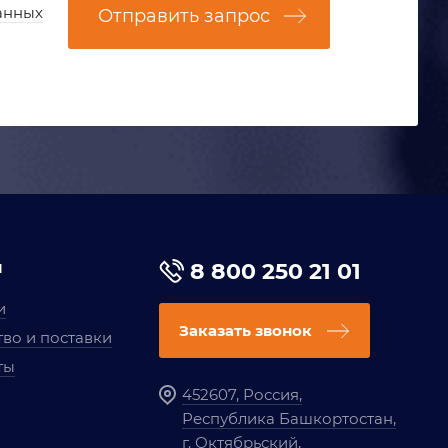
анных
Отправить запрос
я
8 800 250 21 01
и
Заказать звонок
во и поставки
ты
452607, Россия,
Республика Башкортостан,
г. Октябрьский,