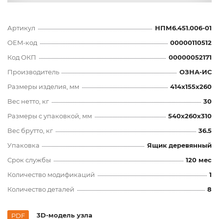
Артикул
НПМ6.451.006-01
OEM-код
00000110512
Код ОКП
00000052171
Производитель
ОЗНА-ИС
Размеры изделия, мм
414x155x260
Вес нетто, кг
30
Размеры с упаковкой, мм
540x260x310
Вес брутто, кг
36.5
Упаковка
Ящик деревянный
Срок службы
120 мес
Количество модификаций
1
Количество деталей
8
3D-модель узла
PDF