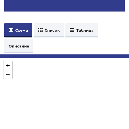
Схема
Список
Таблица
Описание
+
−