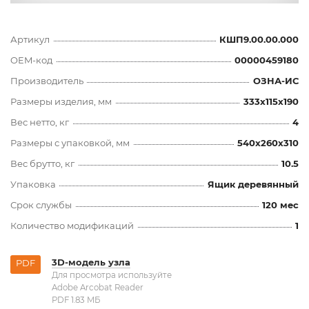
Артикул
КШП9.00.00.000
OEM-код
00000459180
Производитель
ОЗНА-ИС
Размеры изделия, мм
333x115x190
Вес нетто, кг
4
Размеры с упаковкой, мм
540x260x310
Вес брутто, кг
10.5
Упаковка
Ящик деревянный
Срок службы
120 мес
Количество модификаций
1
3D-модель узла
PDF
Для просмотра используйте
Adobe Arcobat Reader
PDF 1.83 MБ