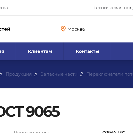
ства
Техническая по
стей
Москва
ия
Клиентам
Контакты
Продукция
Запасные части
Переключатели пот
ГОСТ 9065
Производитель
ОЗНА-ИС