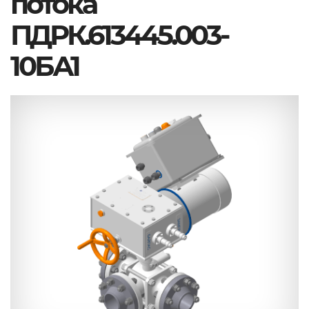
потока
ПДРК.613445.003-
10БА1