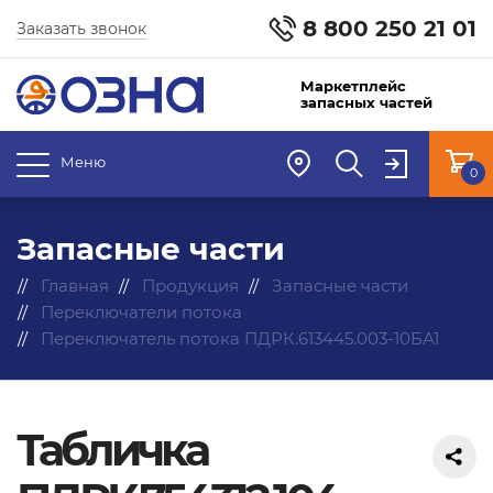
8 800 250 21 01
Заказать звонок
Маркетплейс
запасных частей
Меню
0
Запасные части
Главная
Продукция
Запасные части
Переключатели потока
Переключатель потока ПДРК.613445.003-10БА1
Табличка