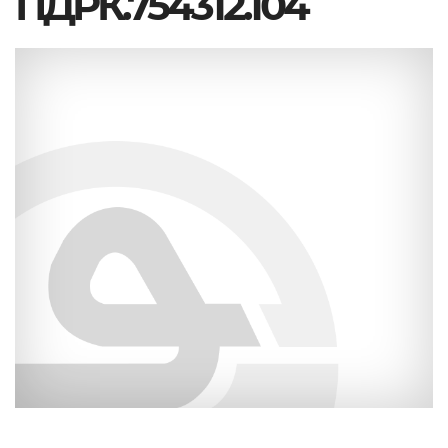
ПДРК.754312.104