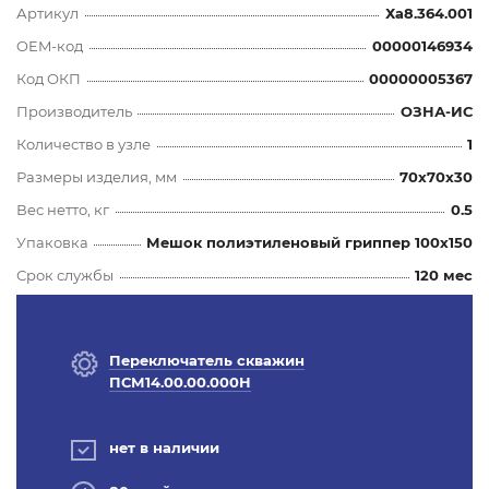
Артикул
Ха8.364.001
OEM-код
00000146934
Код ОКП
00000005367
Производитель
ОЗНА-ИС
Количество в узле
1
Размеры изделия, мм
70x70x30
Вес нетто, кг
0.5
Упаковка
Мешок полиэтиленовый гриппер 100х150
Срок службы
120 мес
Переключатель скважин
ПСМ14.00.00.000Н
нет в наличии