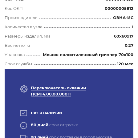
Код ОКП
00000005812
Производитель
ОЗНА-ИС
Количество в узле
1
Размеры изделия, мм
60x60x17
Вес нетто, кг
0.27
Упаковка
Мешок полиэтиленовый гриппер 70х100
Срок службы
120 мес
Переключатель скважин
ПСМ14.00.00.000Н
нет в наличии
80 дней
срок отгрузки
90 дней
срок доставки в город Москва