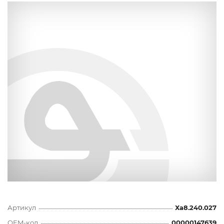
Артикул
Ха8.240.027
OEM-код
00000147639