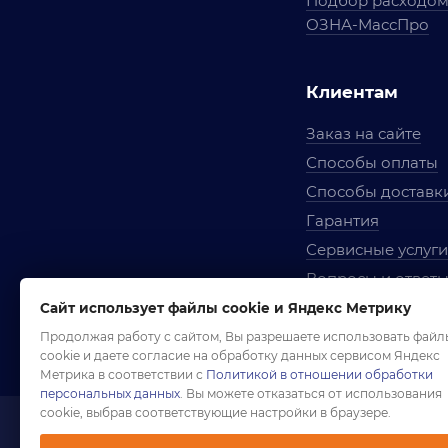
Подбор расходо
ОЗНА-МассПро
Клиентам
Заказ на сайте
Способы оплаты
Способы доставк
Гарантия
Сервисные услуги
Вопросы и ответ
Условия сотрудни
Сайт использует файлы cookie и Яндекс Метрику
Правила использ
Продолжая работу с сайтом, Вы разрешаете использовать файл
cookie и даете согласие на обработку данных сервисом Яндекс
Метрика в соответствии с
Политикой в отношении обработки
персональных данных
. Вы можете отказаться от использования
cookie, выбрав соответствующие настройки в браузере.
1958-2026 ©
Комп