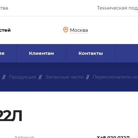
ства
Техническая по
стей
Москва
ия
Клиентам
Контакты
Продукция
Запасные части
Переключатели с
22Л
Артикул
Ха8.020.022Л