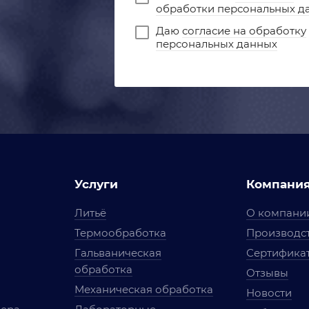
обработки персональных д
Даю
согласие на обработку
персональных данных
Услуги
Компани
Литьё
О компани
Термообработка
Производст
Гальваническая
Сертифика
обработка
Отзывы
Механическая обработка
Новости