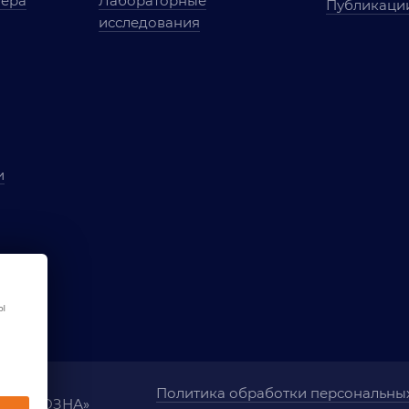
мера
Лабораторные
Публикаци
исследования
и
ы
чества
ования
ы
Политика обработки персональны
ания «ОЗНА»