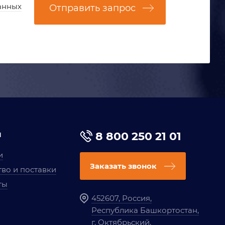
анных
Отправить запрос
я
8 800 250 21 01
и
Заказать звонок
во и поставки
ты
452607, Россия,
Республика Башкортостан,
г. Октябрьский,