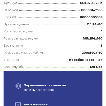
Артикул
Ха8.020.025М
OEM-код
00000147555
Код ОКП
00000005359
Производитель
ОЗНА-ИС
Количество в узле
1
Размеры изделия, мм
195x154x140
Вес нетто, кг
5
Размеры с упаковкой, мм
200x140x160
Упаковка
Коробка картонная
Срок службы
120 мес
Переключатель скважин
ПСМ14.00.00.000Н
нет в наличии