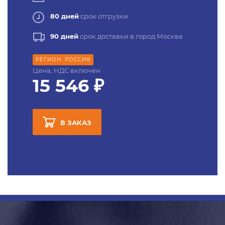
80 дней
срок отгрузки
90 дней
срок доставки в город Москва
РЕГИОН: РОССИЯ
Цена, НДС включен
15 546 ₽
В ЗАКАЗ