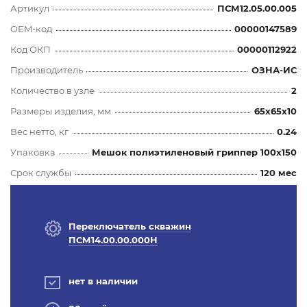
Артикул
ПСМ12.05.00.005
OEM-код
00000147589
Код ОКП
00000112922
Производитель
ОЗНА-ИС
Количество в узле
2
Размеры изделия, мм
65x65x10
Вес нетто, кг
0.24
Упаковка
Мешок полиэтиленовый гриппер 100х150
Срок службы
120 мес
Переключатель скважин
ПСМ14.00.00.000Н
нет в наличии