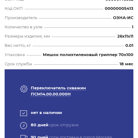
Код ОКП
00000005413
Производитель
ОЗНА-ИС
Количество в узле
1
Размеры изделия, мм
26x11x11
Вес нетто, кг
0.01
Упаковка
Мешок полиэтиленовый гриппер 70х100
Срок службы
18 мес
Переключатель скважин
ПСМ14.00.00.000Н
нет в наличии
80 дней
срок отгрузки
90 дней
срок доставки в город Москва