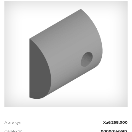
Артикул
Ха6.258.000
OEM-код
00000146662