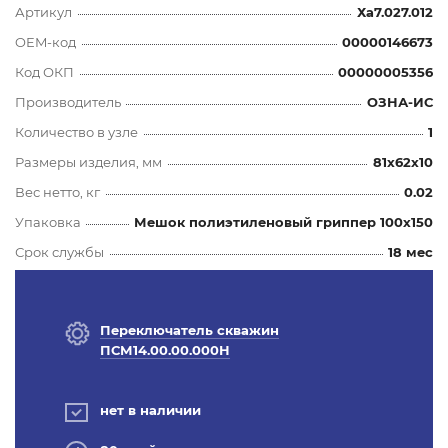
Артикул
Ха7.027.012
OEM-код
00000146673
Код ОКП
00000005356
Производитель
ОЗНА-ИС
Количество в узле
1
Размеры изделия, мм
81x62x10
Вес нетто, кг
0.02
Упаковка
Мешок полиэтиленовый гриппер 100х150
Срок службы
18 мес
Переключатель скважин
ПСМ14.00.00.000Н
нет в наличии