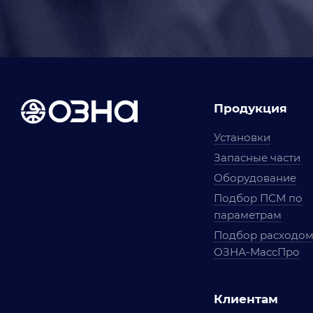
Продукция
Установки
Запасные части
Оборудование
Подбор ПСМ по
параметрам
Подбор расходо
ОЗНА-МассПро
Клиентам