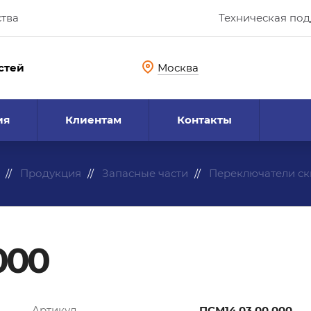
ства
Техническая по
стей
Москва
ия
Клиентам
Контакты
Продукция
Запасные части
Переключатели с
000
Артикул
ПСМ14.03.00.000