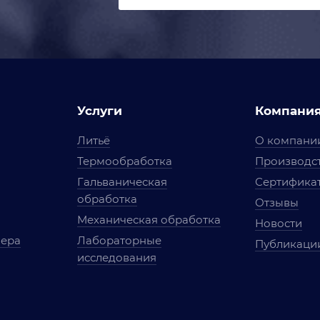
Услуги
Компани
Литьё
О компани
Термообработка
Производст
Гальваническая
Сертифика
обработка
Отзывы
Механическая обработка
Новости
мера
Лабораторные
Публикаци
исследования