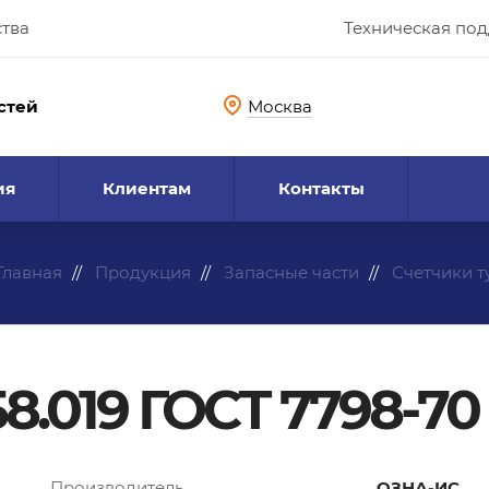
ства
Техническая по
стей
Москва
ия
Клиентам
Контакты
Главная
Продукция
Запасные части
Счетчики 
8.019 ГОСТ 7798-70
Производитель
ОЗНА-ИС