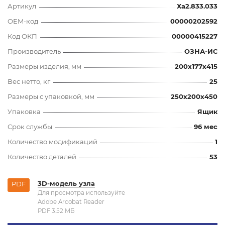
Артикул
Ха2.833.033
OEM-код
00000202592
Код ОКП
00000415227
Производитель
ОЗНА-ИС
Размеры изделия, мм
200x177x415
Вес нетто, кг
25
Размеры с упаковкой, мм
250x200x450
Упаковка
Ящик
Срок службы
96 мес
Количество модификаций
1
Количество деталей
53
3D-модель узла
PDF
Для просмотра используйте
Adobe Arcobat Reader
PDF 3.52 MБ