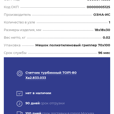
Код ОКП
00000005125
Производитель
ОЗНА-ИС
Количество в узле
1
Размеры изделия, мм
18x18x30
Вес нетто, кг
0.02
Упаковка
Мешок полиэтиленовый гриппер 70х100
Срок службы
96 мес
Счетчик турбинный ТОР1-80
Ха2.833.033
нет в наличии
90 дней
срок отгрузки
100 дней
срок доставки в город Москва