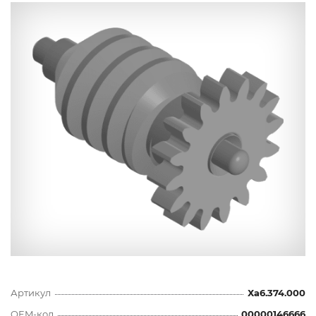
Артикул
Ха6.374.000
OEM-код
00000146666