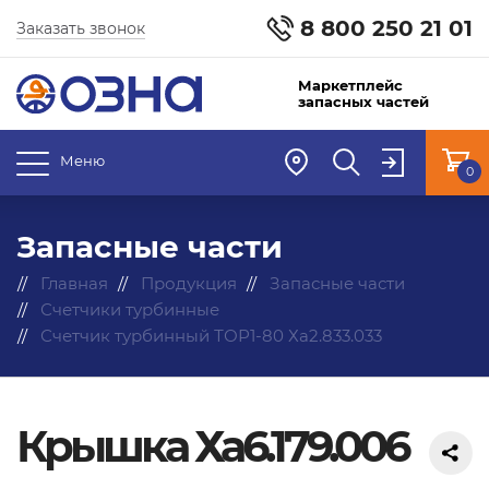
8 800 250 21 01
Заказать звонок
Маркетплейс
запасных частей
Меню
0
Запасные части
Главная
Продукция
Запасные части
Счетчики турбинные
Счетчик турбинный ТОР1-80 Ха2.833.033
Крышка Ха6.179.006