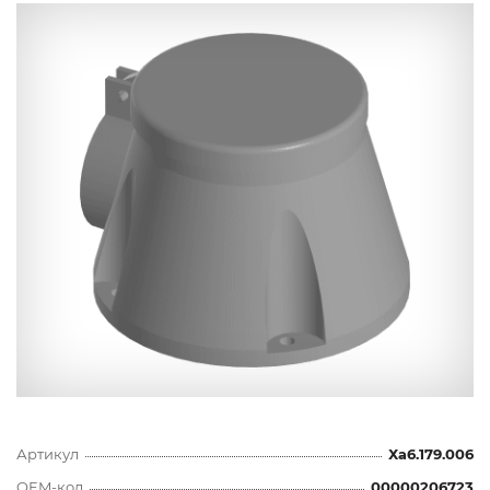
Артикул
Ха6.179.006
OEM-код
00000206723