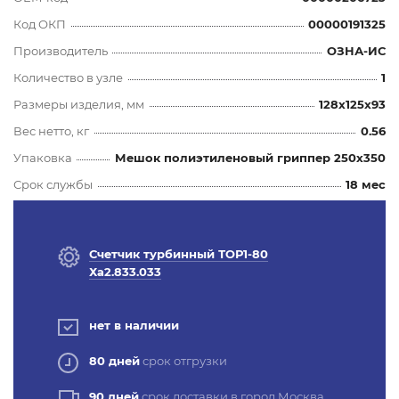
Код ОКП
00000191325
Производитель
ОЗНА-ИС
Количество в узле
1
Размеры изделия, мм
128x125x93
Вес нетто, кг
0.56
Упаковка
Мешок полиэтиленовый гриппер 250х350
Срок службы
18 мес
Счетчик турбинный ТОР1-80
Ха2.833.033
нет в наличии
80 дней
срок отгрузки
90 дней
срок доставки в город Москва