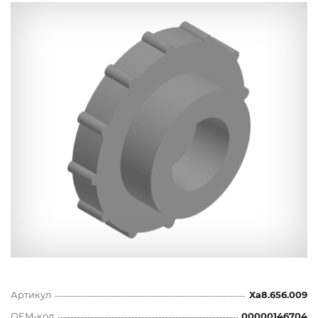
Артикул
Ха8.656.009
OEM-код
00000146704