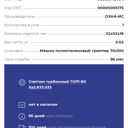
Код ОКП
00000005175
Производитель
ОЗНА-ИС
Количество в узле
1
Размеры изделия, мм
52x52x18
Вес нетто, кг
0.02
Упаковка
Мешок полиэтиленовый гриппер 70х100
Срок службы
96 мес
Счетчик турбинный ТОР1-80
Ха2.833.033
нет в наличии
90 дней
срок отгрузки
100 дней
срок доставки в город Москва