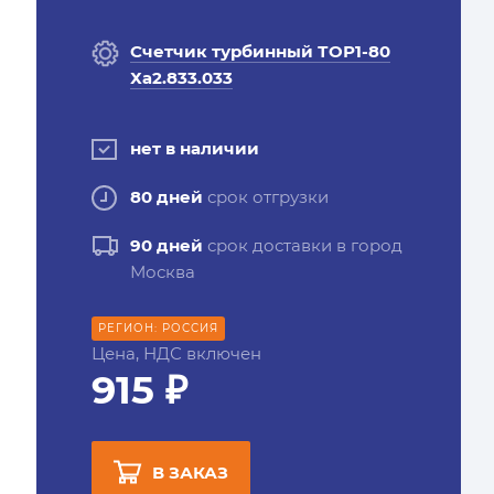
Счетчик турбинный ТОР1-80
Ха2.833.033
нет в наличии
80 дней
срок отгрузки
90 дней
срок доставки в город
Москва
РЕГИОН: РОССИЯ
Цена, НДС включен
915 ₽
В ЗАКАЗ