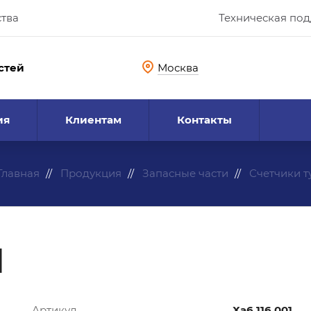
ства
Техническая по
стей
Москва
ия
Клиентам
Контакты
Главная
Продукция
Запасные части
Счетчики 
1
Артикул
Ха6.116.001