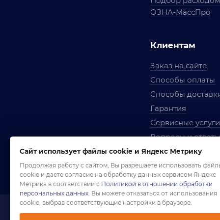
Подбор расходо
ОЗНА-МассПро
Клиентам
Заказ на сайте
Способы оплаты
Способы доставк
Гарантия
Сервисные услуги
Вопросы и ответ
Условия сотрудни
Сайт использует файлы cookie и Яндекс Метрику
Правила использ
Продолжая работу с сайтом, Вы разрешаете использовать файл
cookie и даете согласие на обработку данных сервисом Яндекс
Метрика в соответствии с
Политикой в отношении обработки
персональных данных
. Вы можете отказаться от использования
cookie, выбрав соответствующие настройки в браузере.
1958-2026 ©
Комп