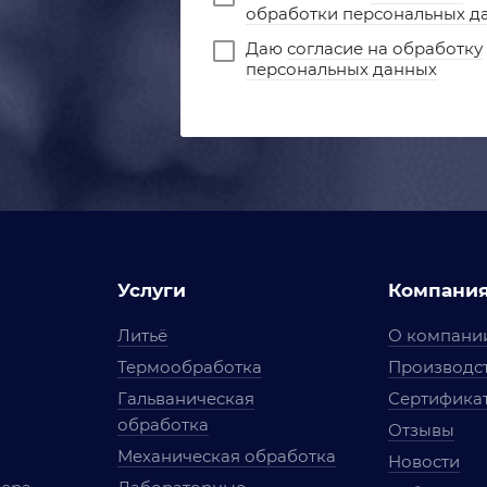
обработки персональных д
Даю
согласие на обработку
персональных данных
Услуги
Компани
Литьё
О компани
Термообработка
Производст
Гальваническая
Сертифика
обработка
Отзывы
Механическая обработка
Новости