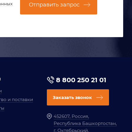
анных
Отправить запрос
я
8 800 250 21 01
и
Заказать звонок
во и поставки
ты
452607, Россия,
Республика Башкортостан,
г. Октябрьский,