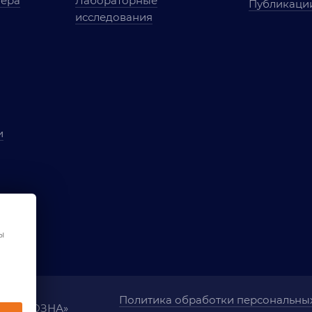
мера
Лабораторные
Публикаци
исследования
и
ы
чества
ования
ы
Политика обработки персональны
ания «ОЗНА»