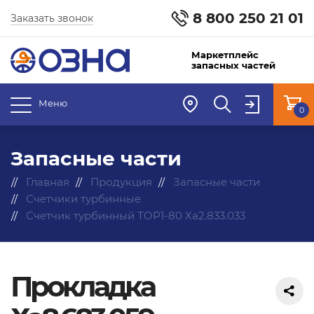
8 800 250 21 01
Заказать звонок
Маркетплейс
запасных частей
Меню
0
Запасные части
Главная
Продукция
Запасные части
Счетчики турбинные
Счетчик турбинный ТОР1-80 Ха2.833.033
Прокладка