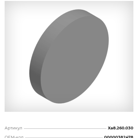
Артикул
Ха8.260.030
OEM-код
00000382478