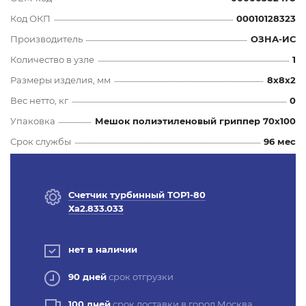
Код ОКП
00010128323
Производитель
ОЗНА-ИС
Количество в узле
1
Размеры изделия, мм
8x8x2
Вес нетто, кг
0
Упаковка
Мешок полиэтиленовый гриппер 70х100
Срок службы
96 мес
Счетчик турбинный ТОР1-80
Ха2.833.033
нет в наличии
90 дней
срок отгрузки
100 дней
срок доставки в город Москва