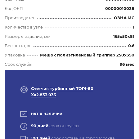
Код ОКП
00000010028
Производитель
ОЗНА-ИС
Количество в узле
1
Размеры изделия, мм
165x50x81
Вес нетто, кг
0.6
Упаковка
Мешок полиэтиленовый гриппер 250х350
Срок службы
96 мес
Счетчик турбинный ТОР1-80
Ха2.833.033
нет в наличии
90 дней
срок отгрузки
100 дней
срок доставки в город Москва