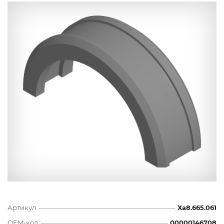
Артикул
Ха8.665.061
OEM-код
00000146708