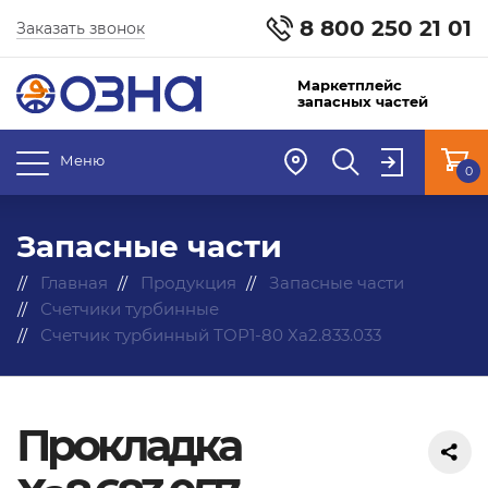
8 800 250 21 01
Заказать звонок
Маркетплейс
запасных частей
Меню
0
Запасные части
Главная
Продукция
Запасные части
Счетчики турбинные
Счетчик турбинный ТОР1-80 Ха2.833.033
Прокладка