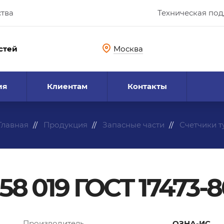
ства
Техническая по
стей
Москва
ия
Клиентам
Контакты
Главная
Продукция
Запасные части
Счетчики 
.58 019 ГОСТ 17473-
Производитель
ОЗНА-ИС