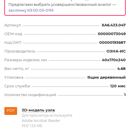
Предлагаем выбрать усовершенствованный аналог —
заслонку КЭ.00.00-01М
Артикул
ХА6.433.047
OEM-код
00000073049
Код ОКП
00000193687
Производитель
ОЗНА-ИС
Размеры изделия, мм
40x170x240
Вес нетто, кг
4.68
Упаковка
Ящик деревянный
Срок службы
120 мес
Количество модификаций
1
3D-модель узла
PDF
Для просмотра используйте
Adobe Arcobat Reader
PDF 1.53 MБ